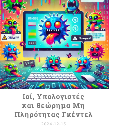
3I/ATLAS...
Ιοί, Υπολογιστές
και
θεώρημα Μη
Πληρότητας Γκέντελ
2024-12-15