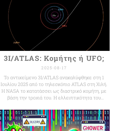
3I/ATLAS: Κομήτης ή UFO;
2025-08-17
Το αντικείμενο 3I/ATLAS ανακαλύφθηκε στη 1
Ιουλίου 2025 από το τηλεσκόπιο ATLAS στη Χιλή.
Η NASA το κατατάσσει ως διαστρικό κομήτη, με
βάση την τροχιά του. Η ελλειπτικότητα του
τροχιακού του «μονοπατιού» είναι πολύ
μεγαλύτερη του 1, γεγονός που σημαίνει ότι δεν
είναι βαρυτικά δεσμευμένο στον Ήλιο.
Σύμφωνα με επίσημη ανακοίνωση της NASA, ο