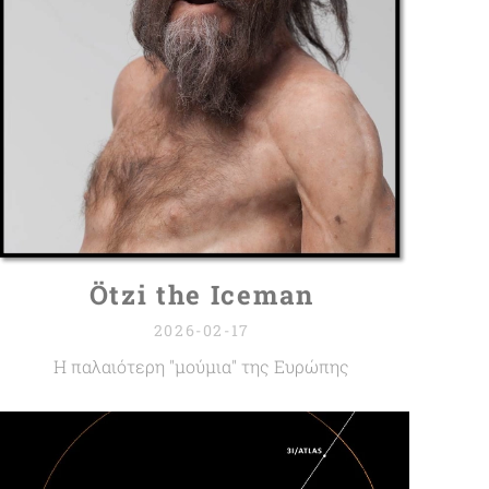
Ötzi the Iceman
2026-02-17
Η παλαιότερη "μούμια" της Ευρώπης